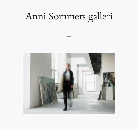
Spring
til
Anni Sommers galleri
indhold